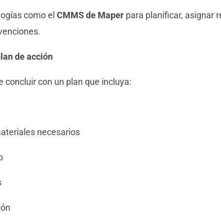
logías como el
CMMS de Maper
para planificar, asignar 
venciones.
plan de acción
 concluir con un plan que incluya:
ateriales necesarios
o
s
ión