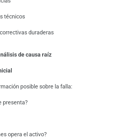
ncias
s técnicos
correctivas duraderas
nálisis de causa raíz
nicial
rmación posible sobre la falla:
e presenta?
es opera el activo?