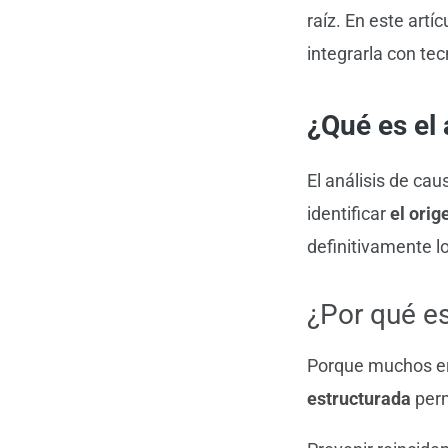
raíz. En este art
integrarla con te
¿Qué es el 
El análisis de ca
identificar
el orig
definitivamente l
¿Por qué es
Porque muchos err
estructurada
perm