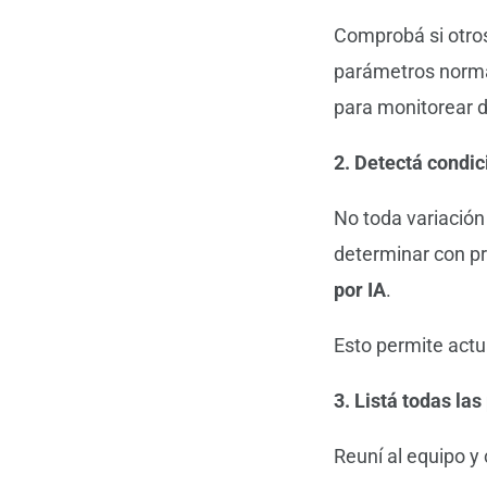
Comprobá si otros
parámetros norma
para monitorear 
2. Detectá condi
No toda variación
determinar con pr
por IA
.
Esto permite actu
3. Listá todas la
Reuní al equipo y