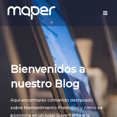
Ir
Mai
al
Men
contenido
Bienvenidos a
nuestro Blog
Aquí encontrarás contenido destacado
sobre Mantenimiento Predictivo y cómo se
posiciona en un lugar clave frente a la