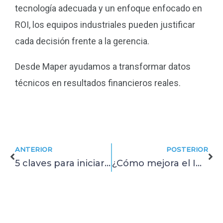
tecnología adecuada y un enfoque enfocado en
ROI, los equipos industriales pueden justificar
cada decisión frente a la gerencia.
Desde Maper ayudamos a transformar datos
técnicos en resultados financieros reales.
Prev
Ne
ANTERIOR
POSTERIOR
5 claves para iniciar la transformación digital en plantas industriales
¿Cómo mejora el IOT la eficiencia en la industria?