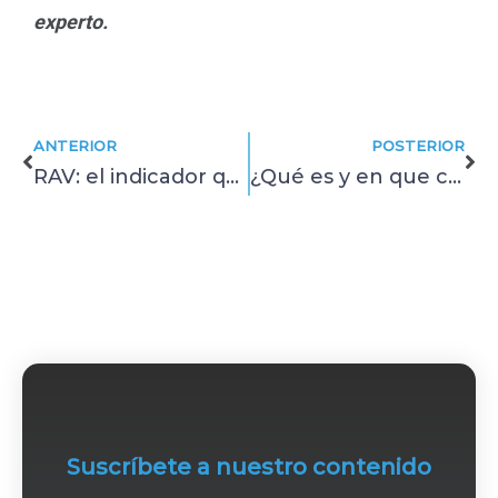
experto.
Prev
Ne
ANTERIOR
POSTERIOR
RAV: el indicador que conecta mantenimiento y valor de reemplazo
¿Qué es y en que consiste el mantenimiento preventivo?
Suscríbete a nuestro contenido